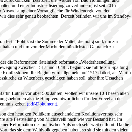
beit zurückblicken. Das Ziel, die Wälder von Bad Hönningen und
lten und einer Industriealisierung zu verhindern, ist seit 2015
zur Ausweisung einer Vorrangfläche für Windenergie von den
 wir dies sehr genau beobachten. Derzeit befinden wir uns im Standby-
 fest: "Politik ist die Summe der Mittel, die nötig sind, um zur
 halten und um von der Macht den nützlichsten Gebrauch zu
en."
 der die Reformation (lateinisch reformatio „Wiederherstellung,
bewegung zwischen 1517 und 1648 -, begann; sie führte zur Spaltung
e Konfessionen. Ihr Beginn wird allgemein auf 1517 datiert, als Martin
osskirche zu Wittenberg geschlagen haben soll, aber ihre Ursachen
rtin Luther vor über 500 Jahren, wollen wir unsere 10 Thesen allen
ungsbehörden als die Hauptverantwortlichen für den Frevel an der
Kenntnis geben
(pdf-Dokument)
.
 von den heutigen Politikern ausgehandelten Koalitionsvertrag sehr
hre alte Feststellung von Michiavelli nach wie vor Bestand hat. Im
iner Reformation des politischen Stils noch sehr weit entfernt. Da die
Wort, das sie dem Wahlvolk gegeben haben, so sind sie mit den vielen