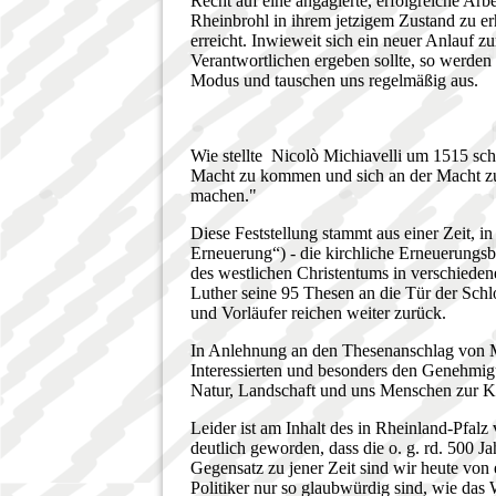
Recht auf eine angagierte, erfolgreiche Ar
Rheinbrohl in ihrem jetzigem Zustand zu erha
erreicht. Inwieweit sich ein neuer Anlauf 
Verantwortlichen ergeben sollte, so werden
Modus und tauschen uns regelmäßig aus.
Wie stellte Nicolò Michiavelli um 1515 schon
Macht zu kommen und sich an der Macht zu
mach
Diese Feststellung stammt aus einer Zeit, in
Erneuerung“) - die kirchliche Erneuerungs
des westlichen Christentums in verschieden
Luther seine 95 Thesen an die Tür der Schl
und Vorläufer reichen weiter zurück.
In Anlehnung an den Thesenanschlag von Ma
Interessierten und besonders den Genehmig
Natur, Landschaft und uns Menschen zur 
Leider ist am Inhalt des in Rheinland-Pfalz
deutlich geworden, dass die o. g. rd. 500 Ja
Gegensatz zu jener Zeit sind wir heute von e
Politiker nur so glaubwürdig sind, wie das 