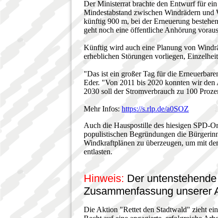
Der Ministerrat brachte den Entwurf für e
Mindestabstand zwischen Windrädern und W
künftig 900 m, bei der Erneuerung besteh
geht noch eine öffentliche Anhörung vorau
Künftig wird auch eine Planung von Windrä
erheblichen Störungen vorliegen, Einzelhei
"Das ist ein großer Tag für die Erneuerbare
Eder. "Von 2011 bis 2020 konnten wir den A
2030 soll der Stromverbrauch zu 100 Proze
Mehr Infos:
https://s.rlp.de/a0SOZ
Auch die Hauspostille des hiesigen SPD-Ort
populistischen Begründungen die Bürgerin
Windkraftplänen zu überzeugen, um mit de
entlasten.
Hinweis:
Der untenstehende T
Zusammenfassung unserer Ar
Die Aktion "Rettet den Stadtwald" zieht ei