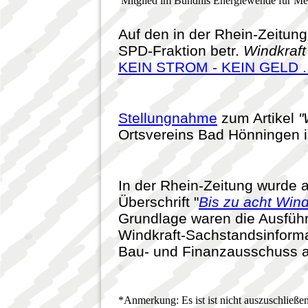
Mitglied im Bündnis Energiewende für Me
Auf den in der Rhein-Zeitung
SPD-Fraktion betr.
Windkraf
KEIN STROM - KEIN GELD . 
Stellungnahme
zum Artikel
"
Ortsvereins Bad Hönningen i
In der Rhein-Zeitung wurde am
Überschrift "
Bis zu acht Wi
Grundlage waren die Ausfüh
Windkraft-Sachstandsinformat
Bau- und Finanzausschuss a
*Anmerkung: Es ist ist nicht auszuschließen