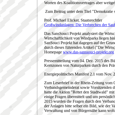
Worten des Koalitionsvertrages aber weit
Zum Beitrag unter dem Titel "Demokratie 
Prof. Michael Elicker, Staatsrechtler
Großwindanlagen: Die Verbrechen der Sa
Das SansSouci Projekt analysiert die Wirts
Wirtschaftlichkeit von Windparks liegen 
SanSouci Projekt hat dagegen auf der Gru
durch dieses führenden Artikel ("Die Wirtsc
Homepage
www.das-sanssouci-projekt.org
Pressemitteilung vom 04. Dez. 2015 des Bü
Kernzonen von Naturparken durch den Prä
Energiepolitisches Manifest 2.1 vom Nov.
Zum Leserbrief in der Rhein-Zeitung vom 0
Verbandsgemeinderat sowie Vorsitzenden d
hatte die Aktion "Rettet den Stadtwald" m
einige Fragen übermittelt und um persönli
2015 wurden die Fragen durch den Verbands
der Anlagen bitte selber ein Bild, wie der
Verwaltung und von Bürgernähe kann wohl 