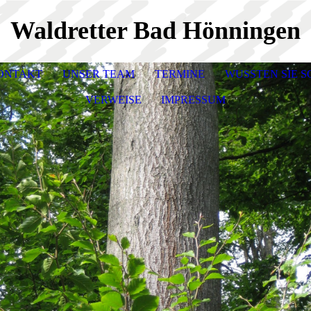
Waldretter Bad Hönningen
ONTAKT
UNSER TEAM
TERMINE
WUSSTEN SIE S
VERWEISE
IMPRESSUM