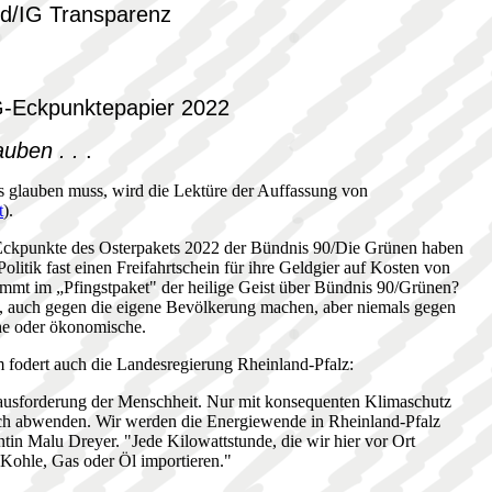
ld/IG Transparenz
EG-Eckpunktepapier 2022
auben . .
.
es glauben muss, wird die Lektüre der Auffassung von
t
).
Eckpunkte des Osterpakets 2022 der Bündnis 90/Die Grünen haben
Politik fast einen Freifahrtschein für ihre Geldgier auf Kosten von
ommt im „Pfingstpaket" der heilige Geist über Bündnis 90/Grünen?
, auch gegen die eigene Bevölkerung machen, aber niemals gegen
che oder ökonomische.
 fodert auch die Landesregierung Rheinland-Pfalz:
rausforderung der Menschheit. Nur mit konsequenten Klimaschutz
h abwenden. Wir werden die Energiewende in Rheinland-Pfalz
entin Malu Dreyer. "Jede Kilowattstunde, die wir hier vor Ort
 Kohle, Gas oder Öl importieren."