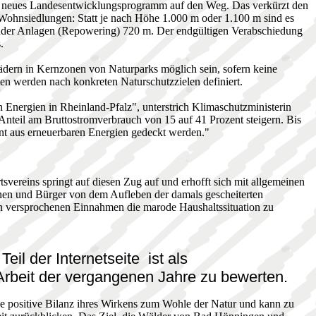
in neues Landesentwicklungsprogramm auf den Weg. Das verkürzt den
ohnsiedlungen: Statt je nach Höhe 1.000 m oder 1.100 m sind es
ender Anlagen (Repowering) 720 m. Der endgültigen Verabschiedung
s.
dern in Kernzonen von Naturparks möglich sein, sofern keine
ten werden nach konkreten Naturschutzzielen definiert.
n Energien in Rheinland-Pfalz", unterstrich Klimaschutzministerin
nteil am Bruttostromverbrauch von 15 auf 41 Prozent steigern. Bis
nt aus erneuerbaren Energien gedeckt werden."
svereins springt auf diesen Zug auf und erhofft sich mit allgemeinen
nen und Bürger von dem Aufleben der damals gescheiterten
n versprochenen Einnahmen die marode Haushaltssituation zu
eil der Internetseite
ist als
beit der vergangenen Jahre zu bewerten.
ne positive Bilanz ihres Wirkens zum Wohle der Natur und kann zu