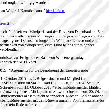
gehend unglaubwürdig geworden.
statt Windrad-Kannibalismus"
hier klicken.
ubermänner
chschaftlichkeit von Windparks auf der Basis von Datenbanken. Zur
bisher im wesentlichen nur Meinungen und Gegenmeinungen vor. Das
ndlage eigener Datensammlungen ein Windpark-Glossar und einen
haftlichkeit von Windparks") erstellt und beides auf folgender
veröffentlicht.
ndnisses zur Freigabe des Baus von Windenergieanlagen in
sidenten der SGD Nord.
 2015 - "Argumente für die Beendigung der Energiewende"
1. Oktober 2015 des 1. Beigeordneten und Mitglied im
er SPD-Fraktion im Stadtrat Bad Hönningen, Reiner W. Schmitz,
it Schreiben vom 13. Oktober 2015 Verbandsbürgermeister Mahlert
che Antwort gebeten. Mit lapidarem Antwortschreiben vom 20. Oktober
bürgermeister allesamt nicht beantwortet. Machen Sie sich anhand
 Verbandsbürgermeister mit den Bürgern umgeht. Von Transparenz der
hier kein Rede mehr sein.